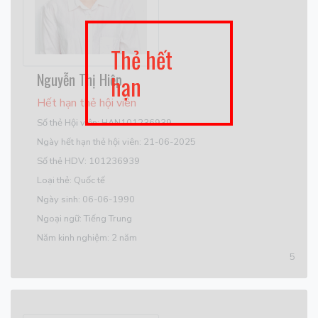
Thẻ hết
Nguyễn Thị Hiệp
hạn
Hết hạn thẻ hội viên
Số thẻ Hội viên: HAN101236939
Ngày hết hạn thẻ hội viên: 21-06-2025
Số thẻ HDV: 101236939
Loại thẻ: Quốc tế
Ngày sinh: 06-06-1990
Ngoại ngữ: Tiếng Trung
Năm kinh nghiệm: 2 năm
5