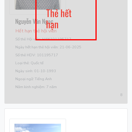
Thẻ hết
Nguyễn Văn Ngọc
hạn
Hết hạn thẻ hội viên
Số thẻ Hội viên: HAN101195717
Ngày hết hạn thẻ hội viên: 21-06-2025
Số thẻ HDV: 101195717
Loại thẻ: Quốc tế
Ngày sinh: 01-10-1993
Ngoại ngữ: Tiếng Anh
Năm kinh nghiệm: 7 năm
8