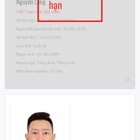
Nguyễn Lăng
hạn
Hết hạn thẻ hội viên
Số thẻ Hội viên: HAN101101581
Ngày hết hạn thẻ hội viên: 20-06-2025
Số thẻ HDV: 101101581
Loại thẻ: Quốc tế
Ngày sinh: 15-05-1986
Ngoại ngữ: Tiếng Anh, Tiếng Việt
Năm kinh nghiệm: 10 năm
11