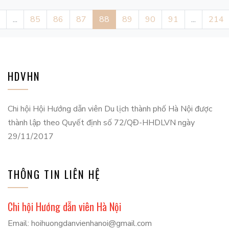
...
85
86
87
88
89
90
91
...
214
HDVHN
Chi hội Hội Hướng dẫn viên Du lịch thành phố Hà Nội được
thành lập theo Quyết định số 72/QĐ-HHDLVN ngày
29/11/2017
THÔNG TIN LIÊN HỆ
Chi hội Hướng dẫn viên Hà Nội
Email: hoihuongdanvienhanoi@gmail.com