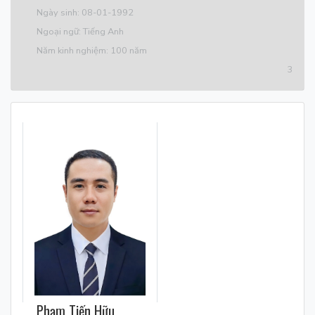
Ngày sinh: 08-01-1992
Ngoại ngữ: Tiếng Anh
Năm kinh nghiệm: 100 năm
3
Phạm Tiến Hữu