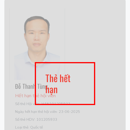
Thẻ hết
Đỗ Thanh Tùng
hạn
Hết hạn thẻ hội viên
Số thẻ Hội viên: HAN101205933
Ngày hết hạn thẻ hội viên: 23-06-2025
Số thẻ HDV: 101205933
Loại thẻ: Quốc tế