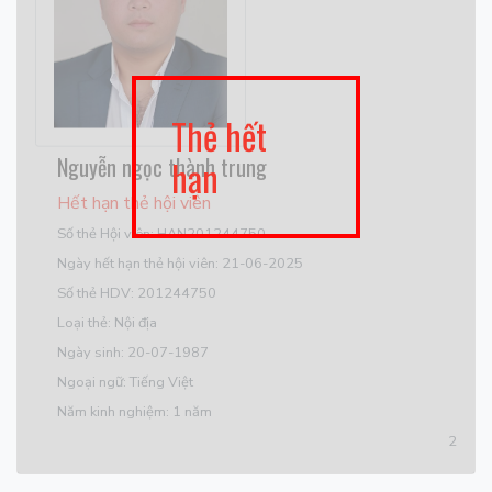
Thẻ hết
Nguyễn ngọc thành trung
hạn
Hết hạn thẻ hội viên
Số thẻ Hội viên: HAN201244750
Ngày hết hạn thẻ hội viên: 21-06-2025
Số thẻ HDV: 201244750
Loại thẻ: Nội địa
Ngày sinh: 20-07-1987
Ngoại ngữ: Tiếng Việt
Năm kinh nghiệm: 1 năm
2