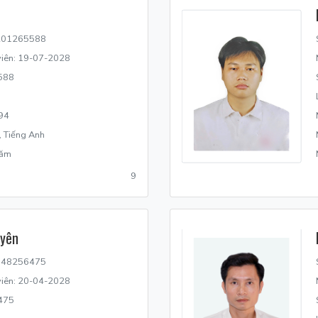
N201265588
 viên: 19-07-2028
588
94
, Tiếng Anh
năm
9
uyên
N148256475
 viên: 20-04-2028
475