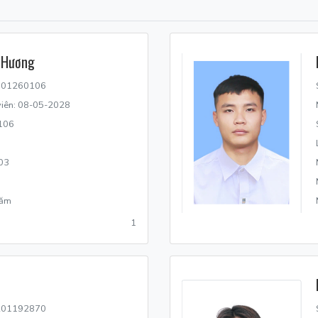
 Hương
N101260106
 viên: 08-05-2028
106
03
năm
1
N201192870