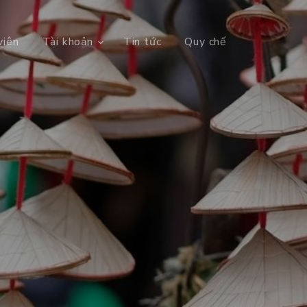
viên
Tài khoản
Tin tức
Quy chế