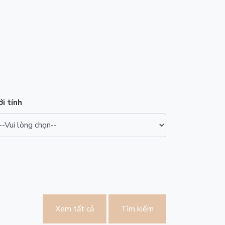
ới tính
Xem tất cả