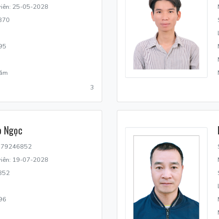
 viên: 25-05-2028
870
95
năm
3
o Ngọc
N179246852
 viên: 19-07-2028
852
96