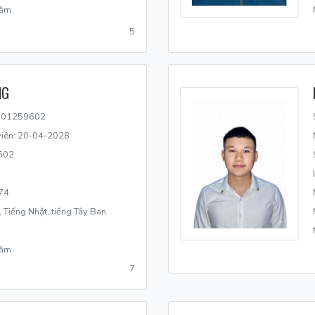
năm
5
NG
N101259602
 viên: 20-04-2028
602
74
 Tiếng Nhật, tiếng Tây Ban
năm
7