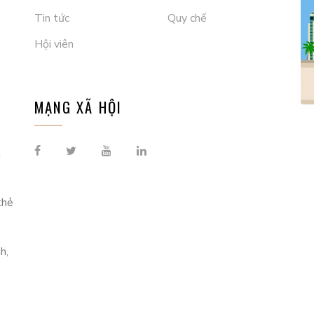
Tin tức
Quy chế
Hội viên
MẠNG XÃ HỘI
h
thẻ
h,