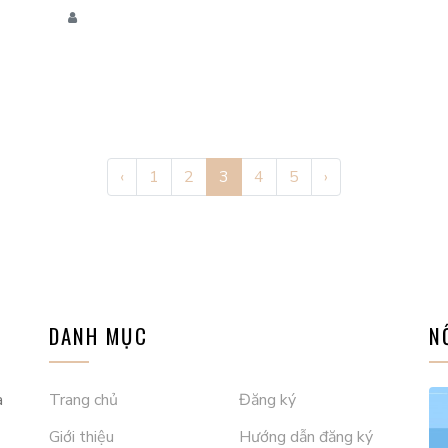
‹
1
2
3
4
5
›
DANH MỤC
N
à
Trang chủ
Đăng ký
Giới thiệu
Hướng dẫn đăng ký