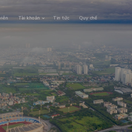
viên
Tài khoản
Tin tức
Quy chế