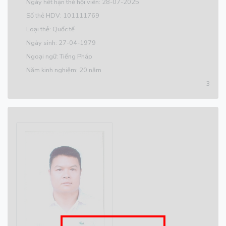
Ngày hết hạn thẻ hội viên: 28-07-2025
Số thẻ HDV: 101111769
Loại thẻ: Quốc tế
Ngày sinh: 27-04-1979
Ngoại ngữ: Tiếng Pháp
Năm kinh nghiệm: 20 năm
3