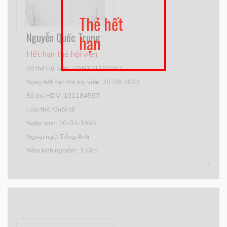
Thẻ hết
Nguyễn Quốc Trung
hạn
Hết hạn thẻ hội viên
Số thẻ Hội viên: HAN101184567
Ngày hết hạn thẻ hội viên: 20-09-2023
Số thẻ HDV: 101184567
Loại thẻ: Quốc tế
Ngày sinh: 10-03-1995
Ngoại ngữ: Tiếng Anh
Năm kinh nghiệm: 3 năm
1