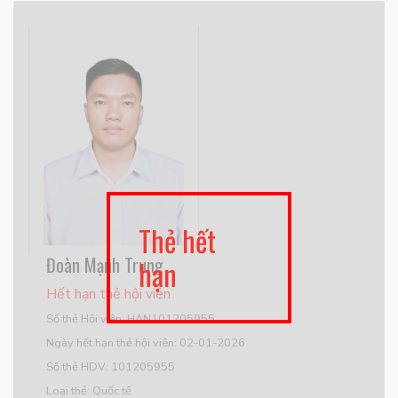
Thẻ hết
Đoàn Mạnh Trung
hạn
Hết hạn thẻ hội viên
Số thẻ Hội viên: HAN101205955
Ngày hết hạn thẻ hội viên: 02-01-2026
Số thẻ HDV: 101205955
Loại thẻ: Quốc tế