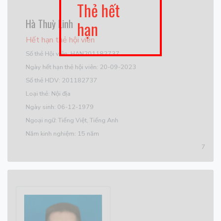
Thẻ hết
Hà Thuỳ Linh
hạn
Hết hạn thẻ hội viên
Số thẻ Hội viên: HAN201182737
Ngày hết hạn thẻ hội viên: 20-09-2023
Số thẻ HDV: 201182737
Loại thẻ: Nội địa
Ngày sinh: 06-12-1979
Ngoại ngữ: Tiếng Việt, Tiếng Anh
Năm kinh nghiệm: 15 năm
7