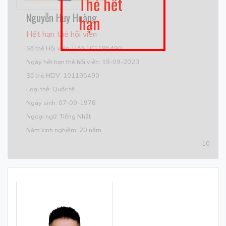
Thẻ hết
Nguyễn Huy Hoàng
hạn
Hết hạn thẻ hội viên
Số thẻ Hội viên: HAN101195490
Ngày hết hạn thẻ hội viên: 19-09-2023
Số thẻ HDV: 101195490
Loại thẻ: Quốc tế
Ngày sinh: 07-09-1978
Ngoại ngữ: Tiếng Nhật
Năm kinh nghiệm: 20 năm
10