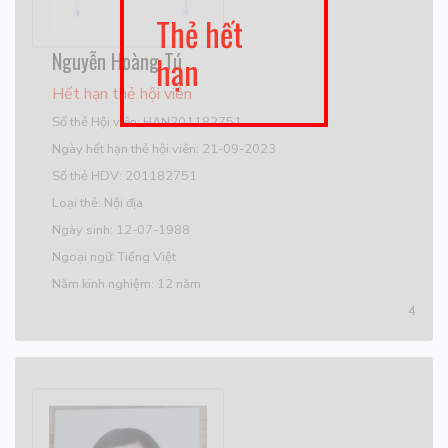
Thẻ hết
Nguyễn Hoàng Tú
hạn
Hết hạn thẻ hội viên
Số thẻ Hội viên: HAN201182751
Ngày hết hạn thẻ hội viên: 21-09-2023
Số thẻ HDV: 201182751
Loại thẻ: Nội địa
Ngày sinh: 12-07-1988
Ngoại ngữ: Tiếng Việt
Năm kinh nghiệm: 12 năm
4