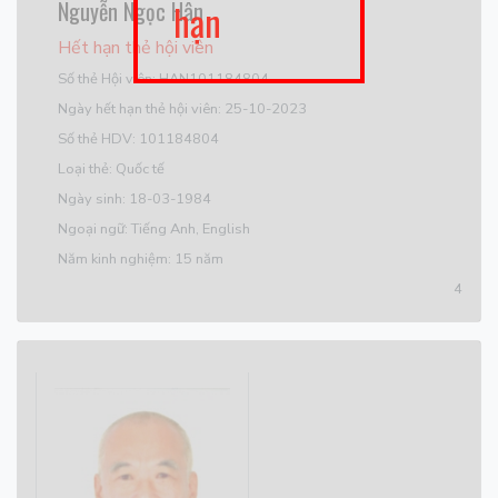
Nguyễn Ngọc Hân
hạn
Hết hạn thẻ hội viên
Số thẻ Hội viên: HAN101184804
Ngày hết hạn thẻ hội viên: 25-10-2023
Số thẻ HDV: 101184804
Loại thẻ: Quốc tế
Ngày sinh: 18-03-1984
Ngoại ngữ: Tiếng Anh, English
Năm kinh nghiệm: 15 năm
4