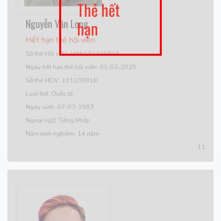
Thẻ hết
Nguyễn Văn Long
hạn
Hết hạn thẻ hội viên
Số thẻ Hội viên: HAN101100918
Ngày hết hạn thẻ hội viên: 01-03-2025
Số thẻ HDV: 101100918
Loại thẻ: Quốc tế
Ngày sinh: 07-03-1983
Ngoại ngữ: Tiếng Pháp
Năm kinh nghiệm: 14 năm
11