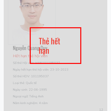
Thẻ hết
Nguyễn Quang Duy
hạn
Hết hạn thẻ hội viên
Số thẻ Hội viên: HAN101195037
Ngày hết hạn thẻ hội viên: 23-10-2023
Số thẻ HDV: 101195037
Loại thẻ: Quốc tế
Ngày sinh: 22-06-1995
Ngoại ngữ: Tiếng Anh
Năm kinh nghiệm: 4 năm
12