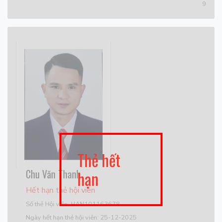
9
Thẻ hết
Chu Văn Thanh
hạn
Hết hạn thẻ hội viên
Số thẻ Hội viên: HAN101163678
Ngày hết hạn thẻ hội viên: 25-12-2025