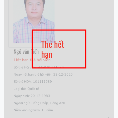
Thẻ hết
Ngô văn Tiến
hạn
Hết hạn thẻ hội viên
Số thẻ Hội viên: HAN101111689
Ngày hết hạn thẻ hội viên: 23-12-2025
Số thẻ HDV: 101111689
Loại thẻ: Quốc tế
Ngày sinh: 20-12-1983
Ngoại ngữ: Tiếng Pháp, Tiếng Anh
Năm kinh nghiệm: 10 năm
2