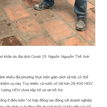
khó khăn do đại dịch Covid-19. Nguồn: Nguyễn Thế Anh
nh nhiều địa phương thực hiện giãn cách xã hội, có thể
ai nhiệm vụ này. Tuy nhiên, cả nước có tới hơn 28.400 HDV
c lượng HDV chưa nộp hồ sơ xin hỗ trợ.
ớng ở điều kiện "có hợp đồng lao động với doanh nghiệp
ng cấp dịch vụ hướng dẫn du lịch hoặc là hội viên của tổ