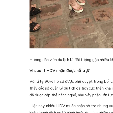
Hướng dẫn viên du lịch là đối tượng gặp nhiều 
Vì sao ít HDV nhận được hỗ trợ?
Với tỉ lệ 90% hồ sơ được phê duyệt trong bối cả
thấy các sở quản lý du lịch đã tích cực triển kh
đã được cấp thẻ hành nghề, như vậy phần lớn lự
Hiện nay, nhiều HDV muốn nhận hỗ trợ nhưng vư
kinh doanh dịch vụ lữ hành hoặc doanh nghiệp cu