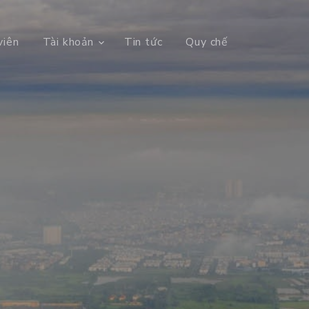
viên
Tài khoản
Tin tức
Quy chế